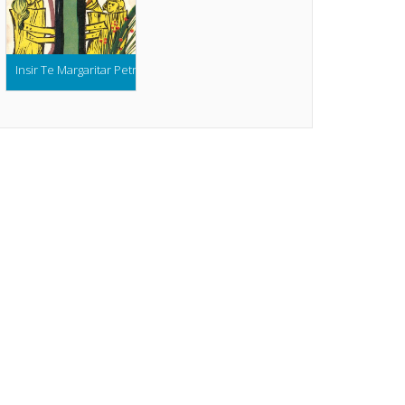
Insir Te Margaritar Petre Ispirescu (Colectia Abc ul Povestilor)