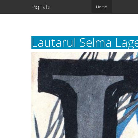
PiqTale
Home
Lautarul Selma Lager