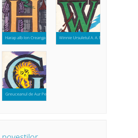
Harap alb Ion Creanga (Colectia Abc ul Povestilor)
Winnie Ursuletul A. A. Milne (Colectia Abc ul
Greuceanul de Aur Petre Ispirescu (Colectia Abc ul Povestilor)
povestilor