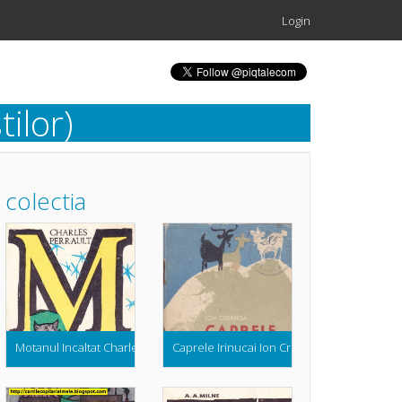
Login
ilor)
colectia
Motanul Incaltat Charles Perrault (Colectia Abc ul Povestilor)
Caprele Irinucai Ion Creanga (Colectia Trais